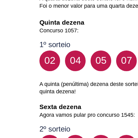
Foi o menor valor para uma quarta dez
Quinta dezena
Concurso 1057:
1º sorteio
02
04
05
07
A quinta (penúltima) dezena deste sortei
quinta dezena!
Sexta dezena
Agora vamos pular pro concurso 1545:
2º sorteio