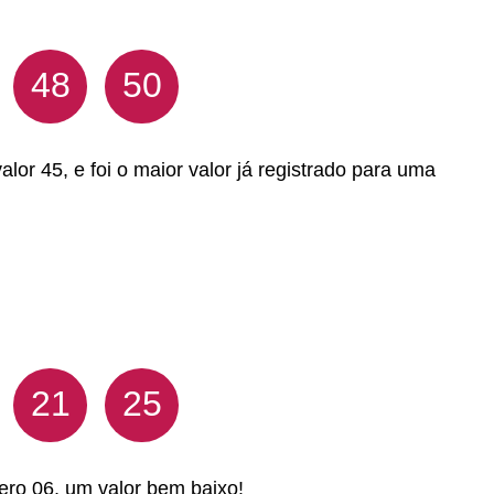
48
50
lor 45, e foi o maior valor já registrado para uma
21
25
ero 06, um valor bem baixo!