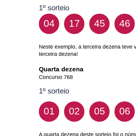
1º sorteio
04
17
45
46
Neste exemplo, a terceira dezena teve va
terceira dezena!
Quarta dezena
Concurso 768
1º sorteio
01
02
05
06
A quarta dezena deste sorteio foi o núm